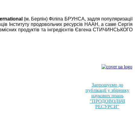
ernational
(м. Берлін)
Філіпа БРУНСА, задля популяризації
вців Інституту продовольчих ресурсів НААН, а саме Сергія
вмісних продуктів та інгредієнтів Євгена СТИЧИНСЬКОГО
Запрошуємо до
публікації у збірнику
наукових праць
"ПРОДОВОЛЬЧІ
РЕСУРСИ"