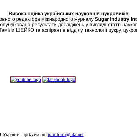
Висока оцінка українських науковців-цукровиків
ловного редактора
міжнародного журналу
Sugar Industry Int
 опубліковано результати досліджень у вигляді статті науко
ли ШЕЙКО та аспірантів відділу технології цукру, цукро
 України - iprkyiv.com
iprinform@ukr.net