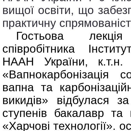
вищої освіти, що забезпе
практичну спрямованіст
Гостьова лекція
співробітника Інстит
НААН України, к.т.н.
«Вапнокарбонізація с
вапна та карбонізаційн
викидів» відбулася за
ступенів бакалавр та 
«Харчові технології». 