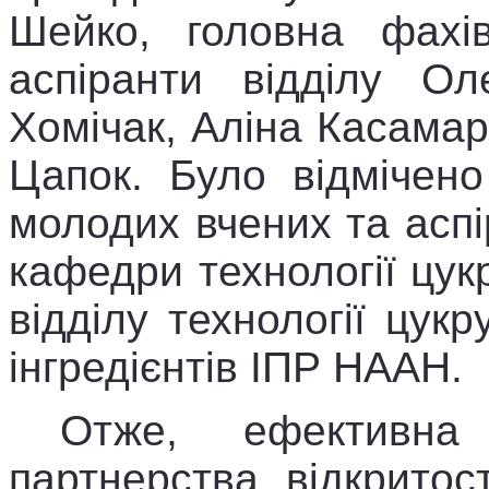
Шейко, головна фахі
аспіранти відділу Ол
Хомічак, Аліна Касама
Цапок. Було відмічено
молодих вчених та аспі
кафедри технології цук
відділу технології цукр
інгредієнтів ІПР НААН.
Отже, ефективна
партнерства, відкритос