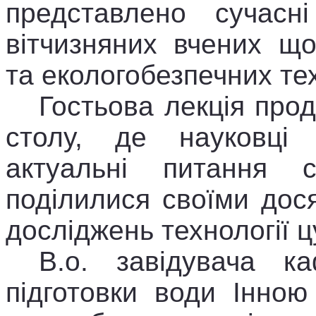
представлено сучасн
вітчизняних вчених щ
та екологобезпечних те
Гостьова лекція про
столу, де науковці 
актуальні питання с
поділилися своїми дос
досліджень технології ц
В.о. завідувача к
підготовки води Інною