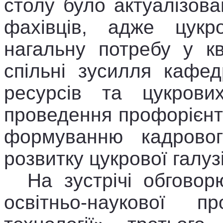
столу було актуалізов
фахівців, адже цукр
нагальну потребу у к
спільні зусилля кафед
ресурсів та цукрови
проведення профорієнт
формуванню кадровог
розвитку цукрової галузі
На зустрічі
обговор
освітньо-наукової 