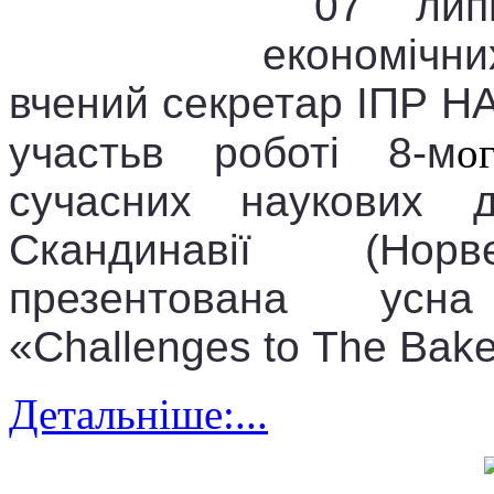
07 лип
економічни
вчений секретар ІПР Н
участь
в роботі
8-
м
о
с
учасних наукових д
Скандинавії
(Норве
презентована ус
«
Challenges
to
The
Bak
Детальніше:...