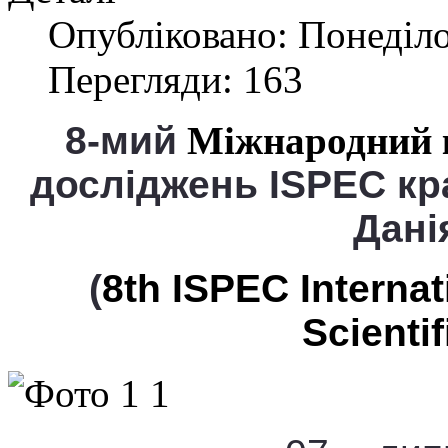
Опубліковано: Понеділо
Перегляди: 163
8-мий
Міжнародний
досл
і
джень ISPEC кр
Дані
(
8th ISPEC Interna
Scienti