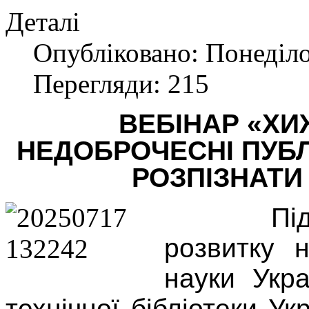
Деталі
Опубліковано: Понеділо
Перегляди: 215
В
ЕБІНАР «ХИ
НЕДОБРОЧЕСНІ ПУ
БЛ
РОЗПІЗНАТИ
Пі
розвитку н
науки Укра
технічної бібліотеки У