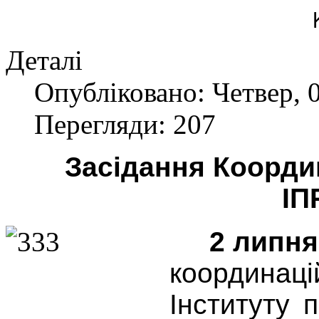
Деталі
Опубліковано: Четвер, 
Перегляди: 207
Засідання
Коо
р
ди
ІП
2 липня
координа
Інституту 