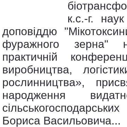
біотрансфо
к.с.-г. на
доповіддю "Мікотокси
фуражного зерна" н
практичній конференц
виробництва, логісти
рослинництва», присв
народження видат
сільськогосподарськи
Бориса Васильовича
.
..